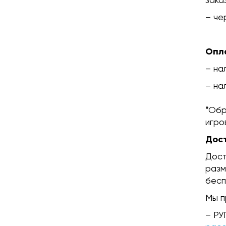
– че
Опл
– на
– на
*Обр
игро
Дос
Дост
разм
бесп
Мы п
– РУ