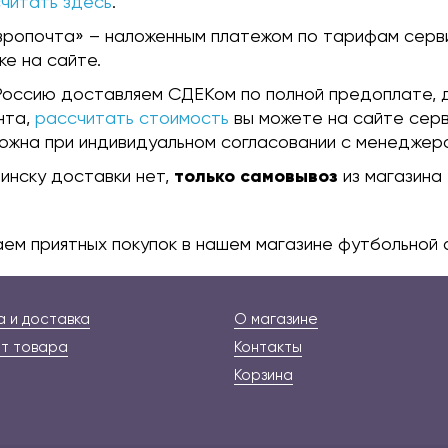
читать здесь
.
вропочта» – наложенным платежом по тарифам серв
ке на сайте.
Россию доставляем СДЕКом по полной предоплате, 
нта,
рассчитать стоимость
вы можете на сайте серв
ожна при индивидуальном согласовании с менеджеро
инску доставки нет,
только самовывоз
из магазина
ем приятных покупок в нашем магазине футбольной 
 и доставка
О магазине
т товара
Контакты
Корзина