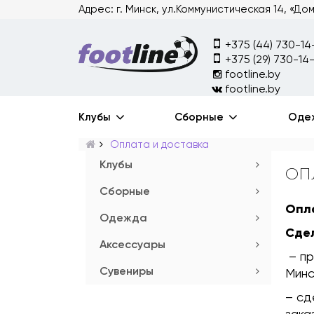
Адрес: г. Минск, ул.Коммунистическая 14, «До
+375 (44) 730-14
+375 (29) 730-14
footline.by
footline.by
Клубы
Сборные
Оде
Оплата и доставка
Клубы
ОП
Сборные
Опл
Одежда
Сде
Аксессуары
– пр
Сувениры
Минс
– сд
зака