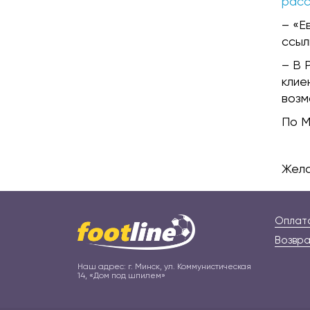
расс
– «Е
ссыл
– В 
клие
возм
По М
Жела
Оплата
Возвра
Наш адрес: г. Минск, ул. Коммунистическая
14, «Дом под шпилем»